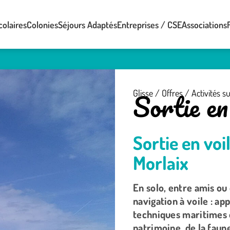
colaires
Colonies
Séjours Adaptés
Entreprises / CSE
Associations
Sortie en
Glisse
/
Offres
/
Activités su
Sortie en voi
Morlaix
En solo, entre amis ou 
navigation à voile : a
techniques maritimes e
patrimoine, de la faune