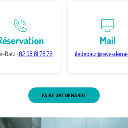
Réservation
Mail
e-Batz :
02 98 61 76 76
iledebatz@revesdeme
FAIRE UNE DEMANDE