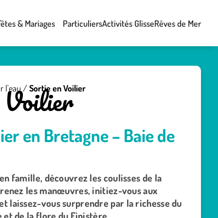
Fêtes & Mariages
Particuliers
Activités Glisse
Rêves de Mer
 Voilier
r l'eau
/
Sortie en Voilier
lier en Bretagne – Baie de
en famille, découvrez les coulisses de la
pprenez les manœuvres, initiez-vous aux
t laissez-vous surprendre par la richesse du
 et de la flore du Finistère.