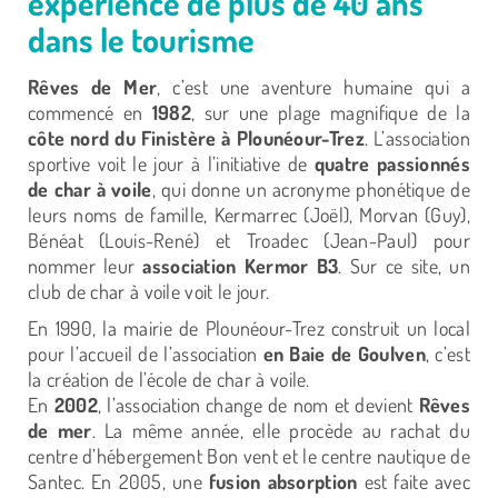
expérience de plus de 40 ans
dans le tourisme
Rêves de Mer
, c’est une aventure humaine qui a
commencé en
1982
, sur une plage magnifique de la
côte nord du Finistère à Plounéour-Trez
. L’association
sportive voit le jour à l’initiative de
quatre passionnés
de char à voile
, qui donne un acronyme phonétique de
leurs noms de famille, Kermarrec (Joël), Morvan (Guy),
Bénéat (Louis-René) et Troadec (Jean-Paul) pour
nommer leur
association Kermor B3
. Sur ce site, un
club de char à voile voit le jour.
En 1990, la mairie de Plounéour-Trez construit un local
pour l’accueil de l’association
en Baie de Goulven
, c’est
la création de l’école de char à voile.
En
2002
, l’association change de nom et devient
Rêves
de mer
. La même année, elle procède au rachat du
centre d’hébergement Bon vent et le centre nautique de
Santec. En 2005, une
fusion absorption
est faite avec