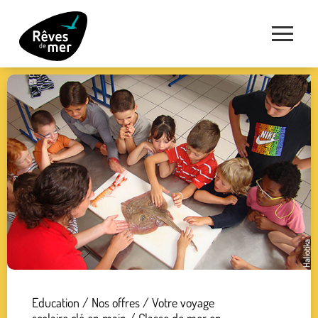
Education
/
Nos offres
/
Votre voyage